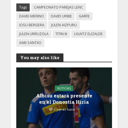
Villabona
Tags
CAMPEONATO PAREJAS LENC
DAVID MERINO
DAVID URIBE
GARFE
IOSU BERGERA
JULEN AIZPURU
JULEN URRUZOLA
TITIN III
UGAITZ ELIZALDE
XABI SANTXO
You may also like
NOTICIAS
Albisu estará presente
en el Donostia Hiria
6 horas hace