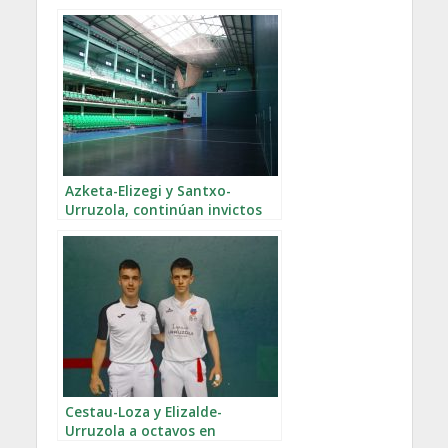
Gipuzkoa
Azketa-Elizegi y Santxo-
Urruzola, continúan invictos
en el campeonato de Gipuzkoa
en división honor
Cestau-Loza y Elizalde-
Urruzola a octavos en