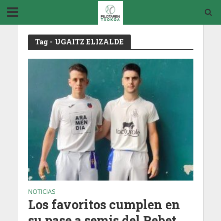
Tag - UGAITZ ELIZALDE
NOTICIAS
Los favoritos cumplen en
su pase a semis del Pebet