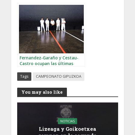
Gipuzkoa
Fernandez-Garaño y Cestau-
Castro ocupan las últimas
plazas de semifinales en
Zumaia
Tags
CAMPEONATO GIPUZKOA
You may also like
NOTICIAS
Lizeaga y Goikoetxea