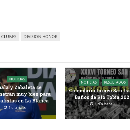
 CLUBES
DIVISION HONOR
NOTICIAS
NOTICIAS
RESULTADOS
bala y Zabaleta se
Calendario torneo San Is
etran muy bien para
Baños de Río Tobía 202
nalistas en La Blanca
1 día hace
1 día hace