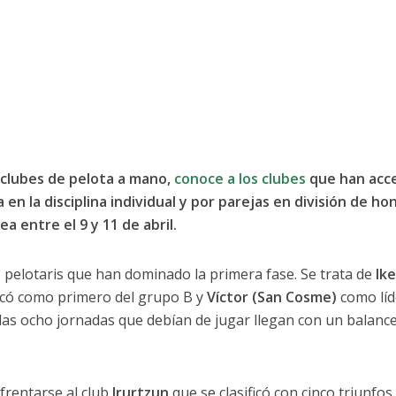
clubes de pelota a mano,
conoce a los clubes
que han acc
 en la disciplina individual y por parejas en división de ho
ea entre el 9 y 11 de abril.
s pelotaris que han dominado la primera fase. Se trata de
Ike
ficó como primero del grupo B y
Víctor (San Cosme)
como líd
las ocho jornadas que debían de jugar llegan con un balanc
nfrentarse al club
Irurtzun
que se clasificó con cinco triunfos 