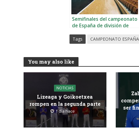
Semifinales del campeonato
de España de división de
honor en el Labrit
Tags
CAMPEONATO ESPAÑA
You may also like
NOTICIAS
Za
Lizeaga y Goikoetxea
compen
rompen en la segunda parte
ser fi
1 día hace