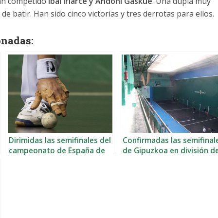
an competido
Ibai Iriarte y Andoni Gaskue
. Una dupla muy
e batir. Han sido cinco victorias y tres derrotas para ellos.
onadas:
Dirimidas las semifinales del
Confirmadas las semifinal
campeonato de España de
de Gipuzkoa en división d
mano en división de honor
honor