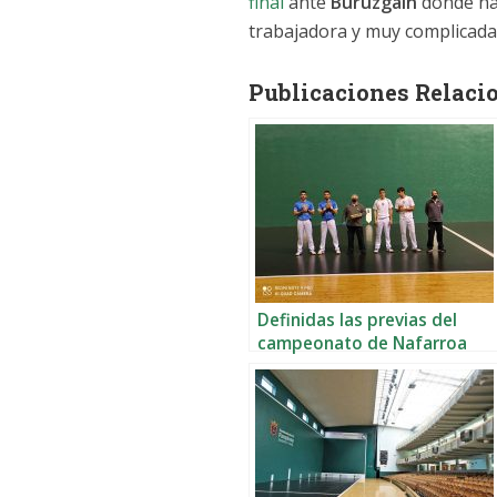
final
ante
Buruzgain
donde h
trabajadora y muy complicada d
Publicaciones Relaci
Definidas las previas del
campeonato de Nafarroa
por parejas