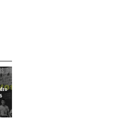
idro
6