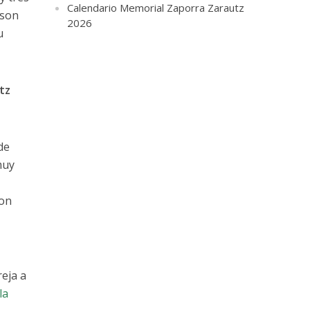
Calendario Memorial Zaporra Zarautz
 son
2026
u
tz
de
muy
con
reja a
la