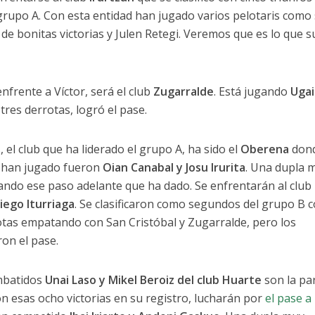
rupo A. Con esta entidad han jugado varios pelotaris como
de bonitas victorias y Julen Retegi. Veremos que es lo que s
enfrente a Víctor, será el club
Zugarralde
. Está jugando
Ugai
 tres derrotas, logró el pase.
el club que ha liderado el grupo A, ha sido el
Oberena
don
e han jugado fueron
Oian Canabal y Josu Irurita
. Una dupla 
ando ese paso adelante que ha dado. Se enfrentarán al club
iego Iturriaga
. Se clasificaron como segundos del grupo B 
rotas empatando con San Cristóbal y Zugarralde, pero los
ron el pase.
imbatidos
Unai Laso y Mikel Beroiz del club Huarte
son la pa
n esas ocho victorias en su registro, lucharán por
el pase a 