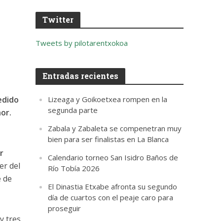
Twitter
Tweets by pilotarentxokoa
Entradas recientes
edido
Lizeaga y Goikoetxea rompen en la
segunda parte
nor.
Zabala y Zabaleta se compenetran muy
bien para ser finalistas en La Blanca
r
Calendario torneo San Isidro Baños de
er del
Río Tobía 2026
e de
El Dinastia Etxabe afronta su segundo
día de cuartos con el peaje caro para
proseguir
y tres