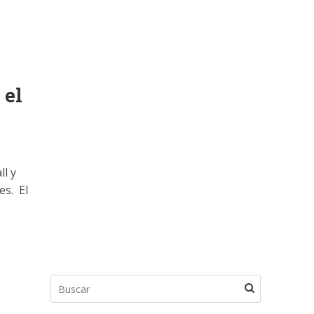
 el
ll y
es. El