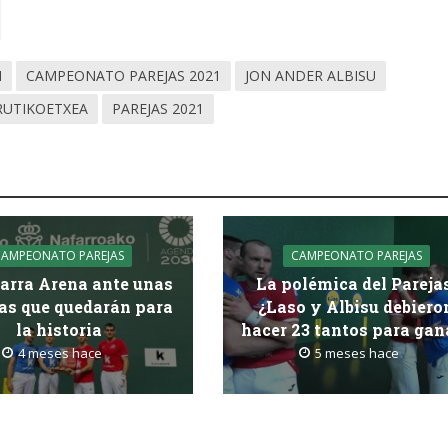
N
CAMPEONATO PAREJAS 2021
JON ANDER ALBISU
RUTIKOETXEA
PAREJAS 2021
CAMPEONATO PAREJAS
CAMPEONATO PAREJAS
arra Arena ante unas
La polémica del Pareja
as que quedarán para
¿Laso y Albisu debiero
la historia
hacer 23 tantos para gan
4 meses hace
5 meses hace