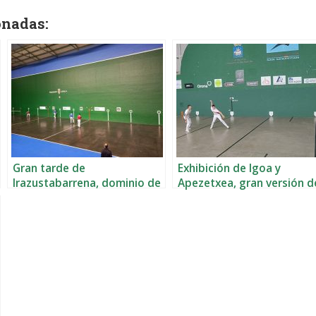
onadas:
Gran tarde de
Exhibición de Igoa y
Irazustabarrena, dominio de
Apezetxea, gran versión d
Zubizarreta-Ugartemendia y
Zubizarreta-Landa y domi
triunfo de Aldai
de Leire Garai