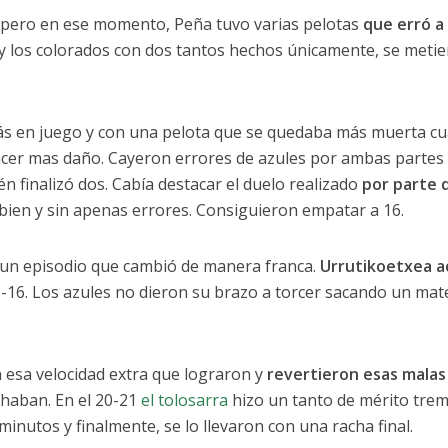
, pero en ese momento, Peña tuvo varias pelotas
que erró a 
y los colorados con dos tantos hechos únicamente, se meti
ás en juego y con una pelota que se quedaba más muerta c
acer mas daño. Cayeron errores de azules por ambas partes
 finalizó dos. Cabía destacar el duelo realizado
por parte 
ien y sin apenas errores. Consiguieron empatar a 16.
a un episodio que cambió de manera franca.
Urrutikoetxea a
-16. Los azules no dieron su brazo a torcer sacando un mate
esa velocidad extra que lograron y
revertieron esas malas
haban. En el 20-21
el tolosarra
hizo un tanto de mérito tre
inutos y finalmente, se lo llevaron con una racha final.