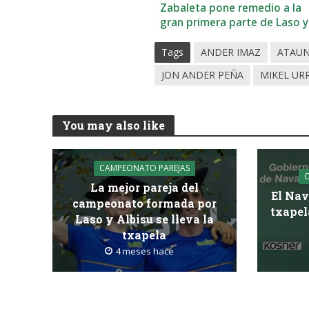
Zabaleta pone remedio a la
gran primera parte de Laso y
Aranguren
Tags
ANDER IMAZ
ATAU
JON ANDER PEÑA
MIKEL UR
You may also like
CAMPEONATO PAREJAS
La mejor pareja del
El Nav
campeonato formada por
txapel
Laso y Albisu se lleva la
txapela
4 meses hace