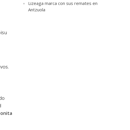
Lizeaga marca con sus remates en
Antzuola
bisu
vos.
ndo
d
onita