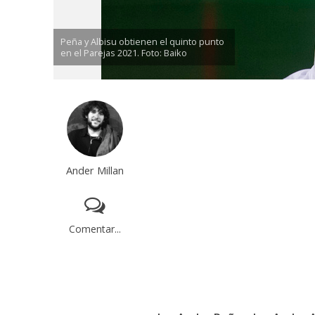
Peña y Albisu obtienen el quinto punto
en el Parejas 2021. Foto: Baiko
Ander Millan
Comentar...