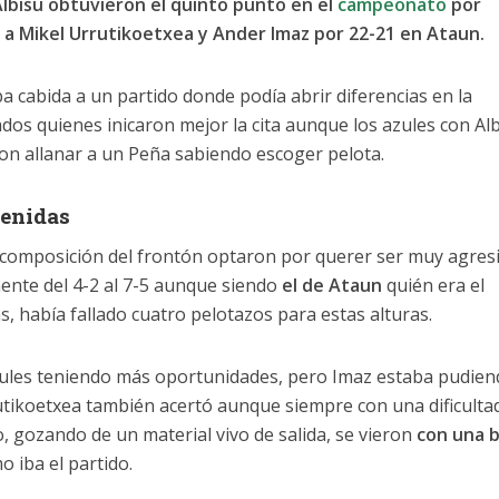
lbisu obtuvieron el quinto punto en el
campeonato
por
 a Mikel Urrutikoetxea y Ander Imaz por 22-21 en Ataun.
a cabida a un partido donde podía abrir diferencias en la
rados quienes inicaron mejor la cita aunque los azules con Al
on allanar a un Peña sabiendo escoger pelota.
venidas
 composición del frontón optaron por querer ser muy agresi
ente del 4-2 al 7-5 aunque siendo
el de Ataun
quién era el
s, había fallado cuatro pelotazos para estas alturas.
azules teniendo más oportunidades, pero Imaz estaba pudie
utikoetxea también acertó aunque siempre con una dificulta
, gozando de un material vivo de salida, se vieron
con una b
 iba el partido.