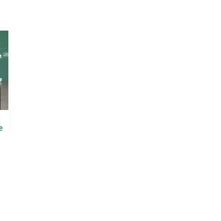
e
nio