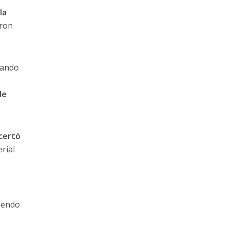
la
eron
uando
de
certó
rial
mendo