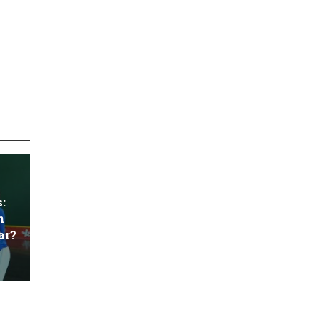
s:
n
ar?