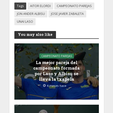
Tags
AITOR ELORDI
CAMPEONATO PAREJAS
JON ANDER ALBISU
JOSE JAVIER ZABALETA
UNAI LASO
You may also like
CAMPEONATO PAREJAS
La mejor pareja del
campeonato formada
por Laso y Albisu se
lleva la txapela
4 meses hace