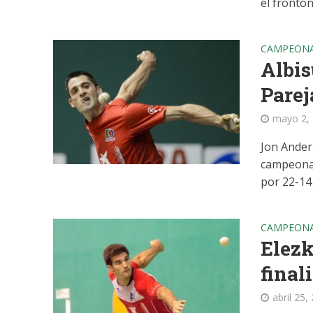
el frontón 
CAMPEONA
Albis
Parej
mayo 2,
Jon Ander 
campeonat
por 22-14 e
CAMPEONA
Elezk
final
abril 25,