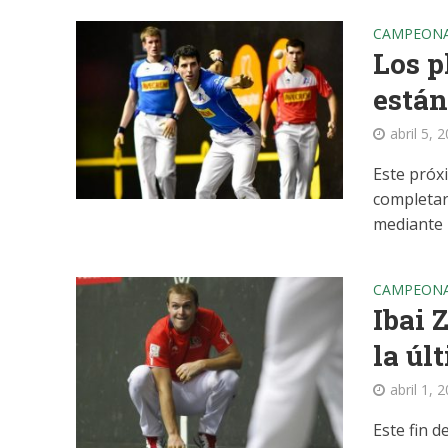
CAMPEONA
Los p
están
abril 5, 
Este próx
completar
mediante l
CAMPEONA
Ibai 
la úl
abril 1, 
Este fin d