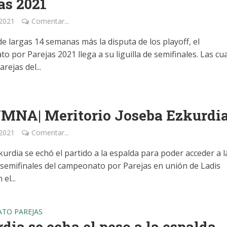
as 2021
 2021
Comentar...
e largas 14 semanas más la disputa de los playoff, el
 por Parejas 2021 llega a su liguilla de semifinales. Las cu
rejas del...
MNA| Meritorio Joseba Ezkurdi
 2021
Comentar...
urdia se echó el partido a la espalda para poder acceder a l
de semifinales del campeonato por Parejas en unión de Ladis
el...
TO PAREJAS
dia se echa el peso a la espalda