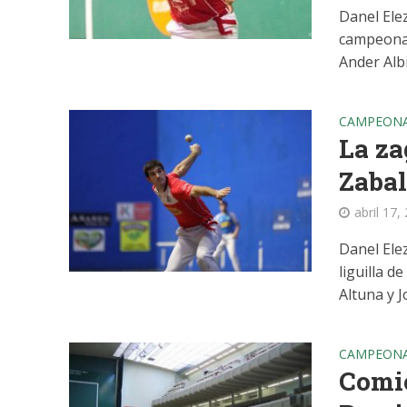
Danel Elez
campeonat
Ander Albi
CAMPEONA
La za
Zabal
abril 17,
Danel Ele
liguilla d
Altuna y Jo
CAMPEONA
Comie