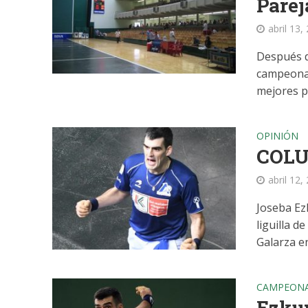
Parej
abril 13,
Después d
campeonato
mejores pa
OPINIÓN
COLU
abril 12,
Joseba Ezk
liguilla 
Galarza en 
CAMPEONA
Ezkur