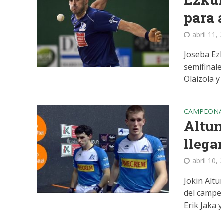
para 
abril 11,
Joseba Ezk
semifinal
Olaizola y
CAMPEONA
Altun
llega
abril 10,
Jokin Altu
del campe
Erik Jaka y.