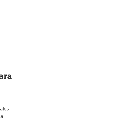
ara
nales
 a