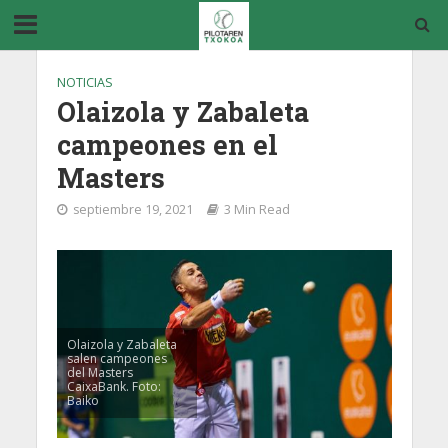
NOTICIAS
Olaizola y Zabaleta
campeones en el
Masters
septiembre 19, 2021
3 Min Read
Olaizola y Zabaleta
salen campeones
del Masters
CaixaBank. Foto:
Baiko