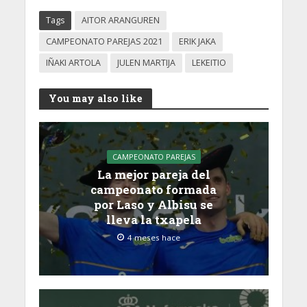
Tags
AITOR ARANGUREN
CAMPEONATO PAREJAS 2021
ERIK JAKA
IÑAKI ARTOLA
JULEN MARTIJA
LEKEITIO
You may also like
CAMPEONATO PAREJAS
La mejor pareja del
campeonato formada
por Laso y Albisu se
lleva la txapela
4 meses hace