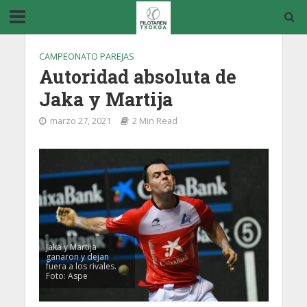
CAMPEONATO PAREJAS
Autoridad absoluta de
Jaka y Martija
marzo 27, 2021
2 Min Read
Jaka y Martija
ganaron y dejan
fuera a los rivales.
Foto: Aspe