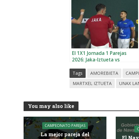
El 1X1 Jornada 1 Parejas
2026: Jaka-Iztueta vs
Larrazabal-Mariezkurrena
Tags
AMOREBIETA
CAMP
MARTXEL IZTUETA
UNAX LA
You may also like
CAMPEONATO PAREJAS
La mejor pareja del
El Nav