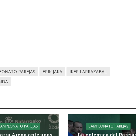
EONATO PAREJAS
ERIK JAKA
IKER LARRAZABAL
NDA
CAMPEONATO PAREJAS
CAMPEONATO PAREJAS
arra Arena ante unas
La polémica del Pareja