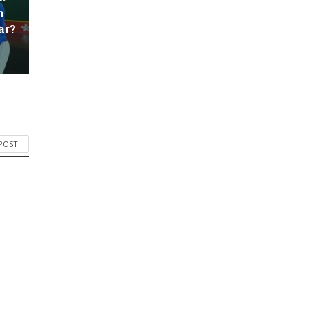
n
ar?
 POST