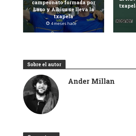
campeonato formada por
txapel
Laso y Albisu se lleva la
txapela
4 meses hace
Sobre el autor
Ander Millan