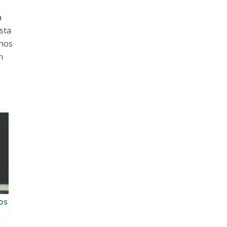
a
sta
anos
n
vos