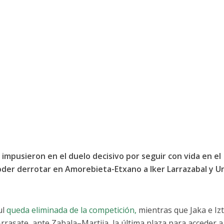
e impusieron en el duelo decisivo por seguir con vida en el
der derrotar en Amorebieta-Etxano a Iker Larrazabal y U
ul
queda eliminada de la competición,
mientras que Jaka e Iz
rasate, ante Zabala–Martija, la última plaza para acceder a