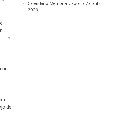
Calendario Memorial Zaporra Zarautz
2026
ce
en
d con
n un
ter
ajo de