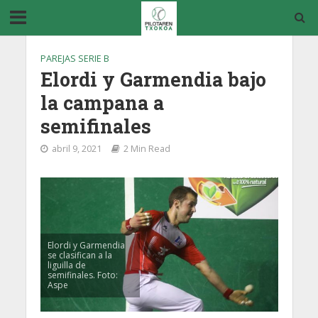
PAREJAS SERIE B
Elordi y Garmendia bajo
la campana a
semifinales
abril 9, 2021
2 Min Read
Elordi y Garmendia
se clasifican a la
liguilla de
semifinales. Foto:
Aspe