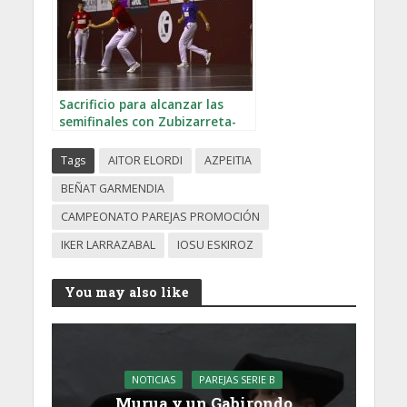
Sacrificio para alcanzar las
semifinales con Zubizarreta-
Garmendia y Murua en el
memorial Goñi
Tags
AITOR ELORDI
AZPEITIA
BEÑAT GARMENDIA
CAMPEONATO PAREJAS PROMOCIÓN
IKER LARRAZABAL
IOSU ESKIROZ
You may also like
NOTICIAS
PAREJAS SERIE B
Murua y un Gabirondo