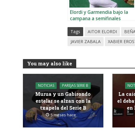
Elordi y Garmendia bajo la
campana a semifinales
Tags
AITOR ELORDI
BEÑ
JAVIER ZABALA
XABIER ERO
You may also like
NOTICIAS
PAREJAS SERIE B
NOT
Murua y un Gabirondo
La caí
estelar se alzan con la
el deba
txapela del Serie B
en 
5 meses hace