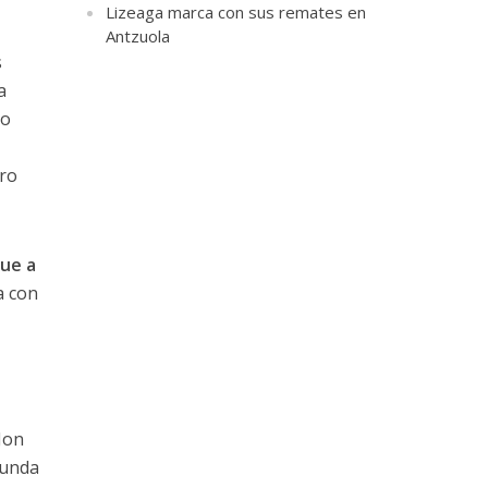
Lizeaga marca con sus remates en
Antzuola
s
a
so
ero
fue a
a con
Jon
gunda