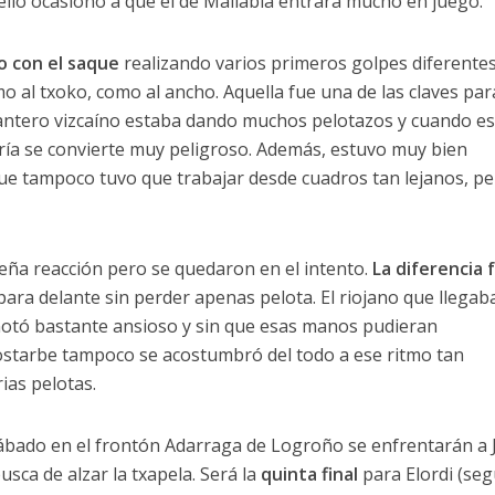
llo ocasionó a que el de Mallabia entrara mucho en juego.
 con el saque
realizando varios primeros golpes diferente
o al txoko, como al ancho. Aquella fue una de las claves par
elantero vizcaíno estaba dando muchos pelotazos y cuando e
ría se convierte muy peligroso. Además, estuvo muy bien
e tampoco tuvo que trabajar desde cuadros tan lejanos, p
eña reacción pero se quedaron en el intento.
La diferencia 
ara delante sin perder apenas pelota. El riojano que llegab
 notó bastante ansioso y sin que esas manos pudieran
rostarbe tampoco se acostumbró del todo a ese ritmo tan
ias pelotas.
sábado en el frontón Adarraga de Logroño se enfrentarán a 
usca de alzar la txapela. Será la
quinta final
para Elordi (se