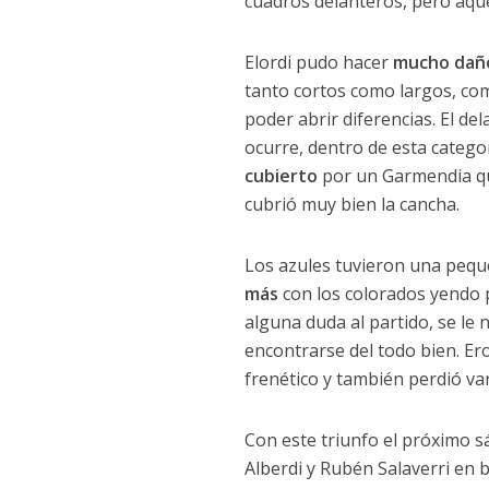
cuadros delanteros, pero aque
Elordi pudo hacer
mucho daño
tanto cortos como largos, com
poder abrir diferencias. El d
ocurre, dentro de esta catego
cubierto
por un Garmendia qu
cubrió muy bien la cancha.
Los azules tuvieron una pequ
más
con los colorados yendo p
alguna duda al partido, se le
encontrarse del todo bien. E
frenético y también perdió var
Con este triunfo el próximo 
Alberdi y Rubén Salaverri en b