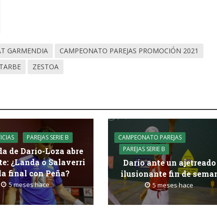
AT GARMENDIA
CAMPEONATO PAREJAS PROMOCIÓN 2021
STARBE
ZESTOA
CAMPEONATO PAREJAS
ICIAS
PAREJAS SERIE B
PAREJAS SERIE B
da de Darío-Loza abre
te: ¿Landa o Salaverri
Darío ante un ajetreado
la final con Peña?
ilusionante fin de sema
5 meses hace
5 meses hace