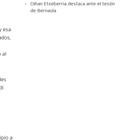
a
Oihan Etxeberria destaca ante el tesón
de Bernaola
y esa
ados,
 al
les
di
ipio a