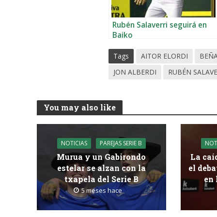
Rubén Salaverri seguirá en
Baiko
Tags
AITOR ELORDI
BEÑ
JON ALBERDI
RUBÉN SALAVE
You may also like
NOTICIAS
PAREJAS SERIE B
NOT
Murua y un Gabirondo
La caí
estelar se alzan con la
el deba
txapela del Serie B
en 
5 meses hace