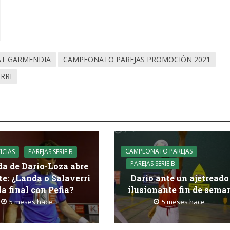
AT GARMENDIA
CAMPEONATO PAREJAS PROMOCIÓN 2021
RRI
CAMPEONATO PAREJAS
ICIAS
PAREJAS SERIE B
PAREJAS SERIE B
da de Darío-Loza abre
te: ¿Landa o Salaverri
Darío ante un ajetreado
la final con Peña?
ilusionante fin de sema
5 meses hace
5 meses hace