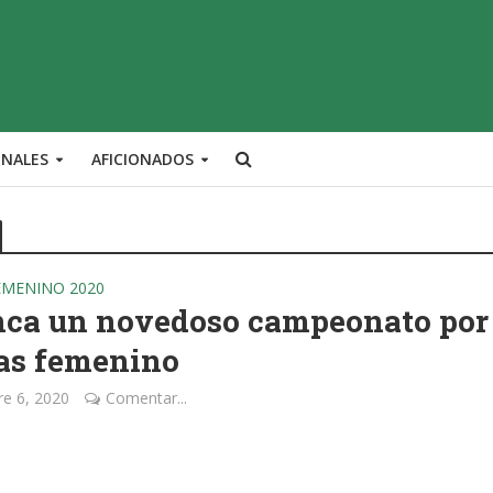
ONALES
AFICIONADOS
EMENINO 2020
nca un novedoso campeonato por
as femenino
e 6, 2020
Comentar...