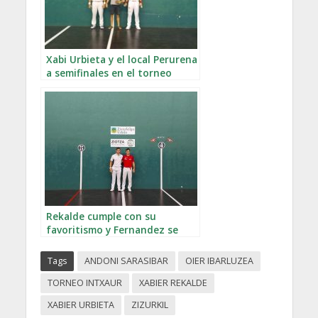
Xabi Urbieta y el local Perurena
a semifinales en el torneo
Intxaur
Rekalde cumple con su
favoritismo y Fernandez se
alza con el duelo en el Intxaur
Tags
ANDONI SARASIBAR
OIER IBARLUZEA
TORNEO INTXAUR
XABIER REKALDE
XABIER URBIETA
ZIZURKIL