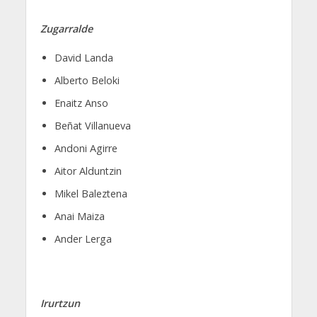
Zugarralde
David Landa
Alberto Beloki
Enaitz Anso
Beñat Villanueva
Andoni Agirre
Aitor Alduntzin
Mikel Baleztena
Anai Maiza
Ander Lerga
Irurtzun