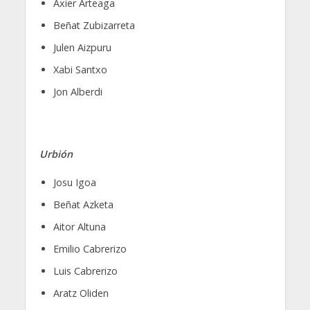
Axier Arteaga
Beñat Zubizarreta
Julen Aizpuru
Xabi Santxo
Jon Alberdi
Urbión
Josu Igoa
Beñat Azketa
Aitor Altuna
Emilio Cabrerizo
Luis Cabrerizo
Aratz Oliden