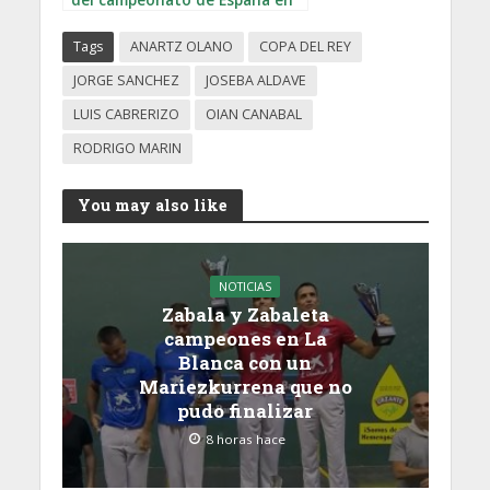
la Copa del Rey
Tags
ANARTZ OLANO
COPA DEL REY
JORGE SANCHEZ
JOSEBA ALDAVE
LUIS CABRERIZO
OIAN CANABAL
RODRIGO MARIN
You may also like
NOTICIAS
Zabala y Zabaleta
campeones en La
Blanca con un
Mariezkurrena que no
pudo finalizar
8 horas hace