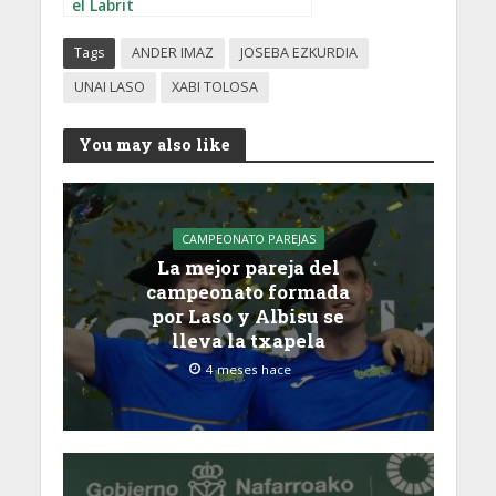
el Labrit
Tags
ANDER IMAZ
JOSEBA EZKURDIA
UNAI LASO
XABI TOLOSA
You may also like
CAMPEONATO PAREJAS
La mejor pareja del
campeonato formada
por Laso y Albisu se
lleva la txapela
4 meses hace