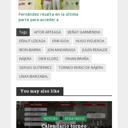
Fernández resalta en la última
parte para acceder a
semifinales en Nájera
Tags
AITOR ARTEAGA
BEÑAT GARMENDIA
EÑAUT LIZEAGA
ERIK IGOA
HUGO FIGUEROA
IBON IBARRA
JON MADARIAGA
JULEN REKALDE
NÁJERA
OIER ELORZ
OIHAN BRAÑA
SERGIO GUTIÉRREZ
TORNEO REINO DE NÁJERA
UNAX IBARZABAL
You may also like
NOTICIAS
RESULTADOS
Calendario torneo