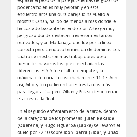
espalda el peso de la pareja. Además de gozar de
poder también es muy pelotari y en este
encuentro ante una dura pareja lo ha vuelto a
mostrar. Oihan, ha ido de menos a más donde le
ha costado bastante teniendo a un Arteaga muy
peligroso donde destacan tres enormes tantos
realizados, y un Madariaga que fue por la línea
correcta pero tampoco terminaba de dominar. Los
cuatro se mostraron muy trabajadores pero
fueron los navarros los que cosecharían las
diferencias. El 5-5 fue el último empate y la
máxima diferencia la cosecharían en el 11-17. Aun
así, Aitor y Jon pudieron hacer tres tantos más
para llegar al 14, pero Oihan y Erik supieron cerrar
el acceso a la final.
En el segundo enfrentamiento de la tarde, dentro
de la categoría de los promesas,
Julen Rekalde
(Oberena) y Hugo Figueroa (Lapke)
se llevaron el
duelo por 22-10 sobre
Ibon Ibarra (Eibar) y Unax