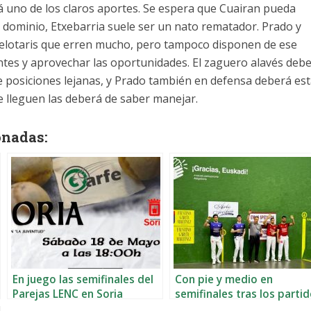
á uno de los claros aportes. Se espera que Cuairan pueda
 dominio, Etxebarria suele ser un nato rematador. Prado y
elotaris que erren mucho, pero tampoco disponen de ese
ntes y aprovechar las oportunidades. El zaguero alavés deb
e posiciones lejanas, y Prado también en defensa deberá es
 lleguen las deberá de saber manejar.
onadas:
En juego las semifinales del
Con pie y medio en
Parejas LENC en Soria
semifinales tras los parti
de Soria en el Parejas LEN