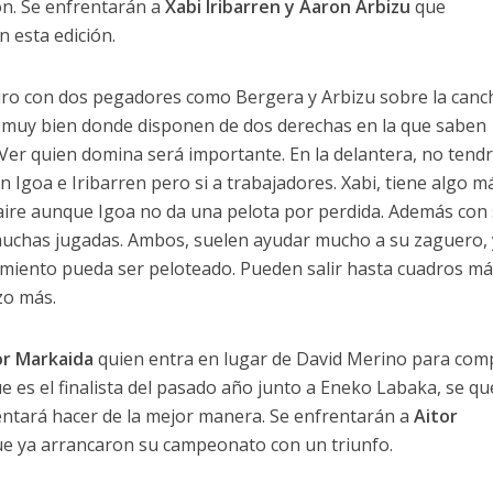
n. Se enfrentarán a
Xabi Iribarren y Aaron Arbizu
que
 esta edición.
ro con dos pegadores como Bergera y Arbizu sobre la canc
 muy bien donde disponen de dos derechas en la que saben
. Ver quien domina será importante. En la delantera, no ten
Igoa e Iribarren pero si a trabajadores. Xabi, tiene algo m
 aire aunque Igoa no da una pelota por perdida. Además con
uchas jugadas. Ambos, suelen ayudar mucho a su zaguero, 
tamiento pueda ser peloteado. Pueden salir hasta cuadros m
zo más.
or Markaida
quien entra en lugar de David Merino para com
que es el finalista del pasado año junto a Eneko Labaka, se q
tentará hacer de la mejor manera. Se enfrentarán a
Aitor
e ya arrancaron su campeonato con un triunfo.