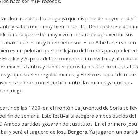
 les hace ser muy rocosos.
estar dominando a Iturriaga ya que dispone de mayor poderío
nte y sabe cubrir muy bien la cancha. Dentro de ese domin
lde tendrá que estar muy vivo a la hora de aprovechar sus
 Labaka que es muy buen defensor. El de Albiztur, si ve con
én es un pelotari que sale lejano del frontis para poder ec
 Elizalde y Azpiroz deban competir a un nivel muy alto dura
cer muchos tantos y cometer pocos fallos. Con lo cual, Laba
tos ya que suelen regalar menos, y Eneko es capaz de realiz
avarros saldrán con el cuchillo entre las manos ya que sus
n en juego.
partir de las 17:30, en el frontón La Juventud de Soria se lle
del fin de semana. Este festival si acogerá ambos duelos del
 Ambos partidos gozarán de sustitutos. En el primero
Josu
bal y será el zaguero de
Iosu Bergera
. Ya jugaron un partid