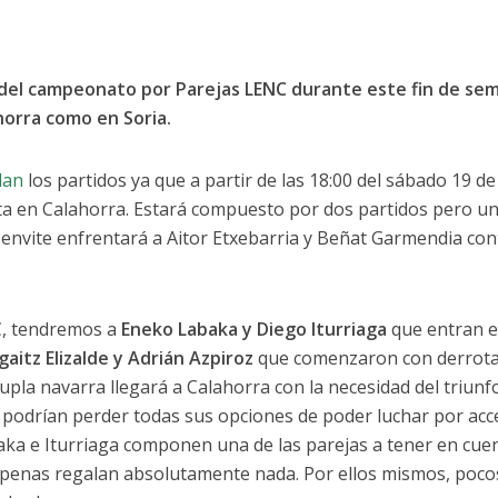
 del campeonato por Parejas LENC durante este fin de se
ahorra como en Soria.
dan
los partidos ya que a partir de las 18:00 del sábado 19 de 
cita en Calahorra. Estará compuesto por dos partidos pero u
o envite enfrentará a Aitor Etxebarria y Beñat Garmendia con
C, tendremos a
Eneko Labaka y Diego Iturriaga
que entran 
aitz Elizalde y Adrián Azpiroz
que comenzaron con derrot
dupla navarra llegará a Calahorra con la necesidad del triunf
 podrían perder todas sus opciones de poder luchar por acc
baka e Iturriaga componen una de las parejas a tener en cuen
apenas regalan absolutamente nada. Por ellos mismos, poco