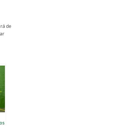
erá de
tar
dos
C