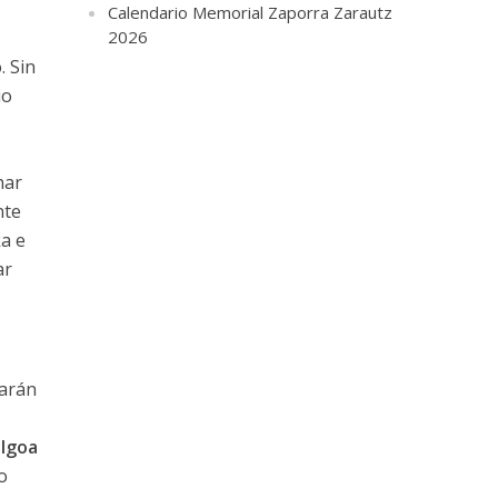
Calendario Memorial Zaporra Zarautz
2026
. Sin
io
har
nte
ka e
ar
varán
 Igoa
o