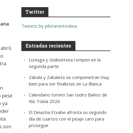
Twitter
mana
Tweets by pilotarentxokoa
Entradas recientes
abril,
no
Lizeaga y Goikoetxea rompen en la
tra
segunda parte
Zabala y Zabaleta se compenetran muy
bien para ser finalistas en La Blanca
en
Calendario torneo San Isidro Baños de
a pese
Río Tobía 2026
o ya
eder
El Dinastia Etxabe afronta su segundo
ta.
día de cuartos con el peaje caro para
proseguir
s son