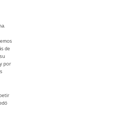
ha.
dremos
ás de
 su
y por
ás
petir
uedó