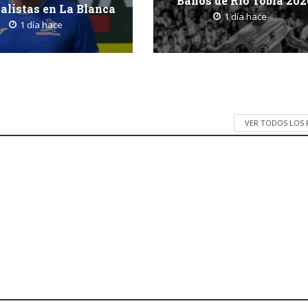
Baños de Río Tobía 202
nalistas en La Blanca
1 día hace
1 día hace
VER TODOS LOS