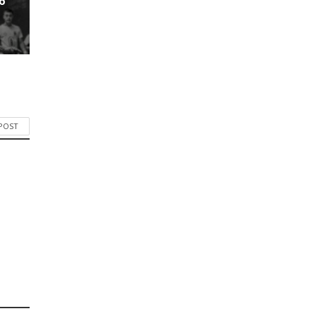
6
 POST