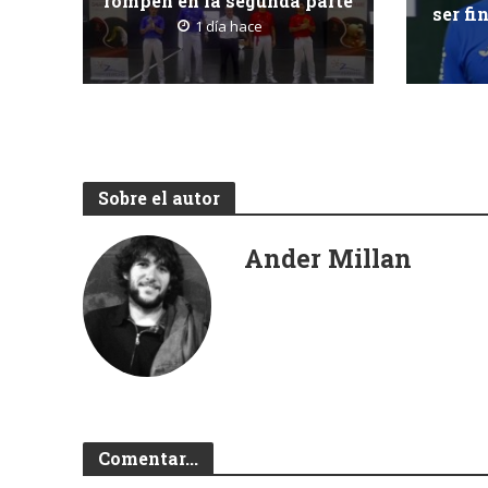
rompen en la segunda parte
ser fi
1 día hace
Sobre el autor
Ander Millan
Comentar...