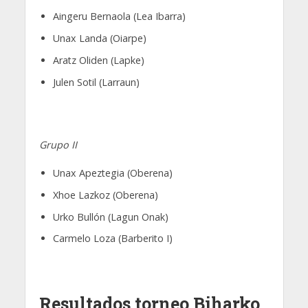
Aingeru Bernaola (Lea Ibarra)
Unax Landa (Oiarpe)
Aratz Oliden (Lapke)
Julen Sotil (Larraun)
Grupo II
Unax Apeztegia (Oberena)
Xhoe Lazkoz (Oberena)
Urko Bullón (Lagun Onak)
Carmelo Loza (Barberito I)
Resultados torneo Biharko