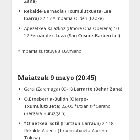
Zana)
Rekalde-Bernaola (Txumulutxueta-Lea
Ibarra)
22-17 *Irribarria-Oliden (Lapke)
Apezetxea-X.Lazkoz (Umore Ona-Oberena) 10-
22
Fernández-Loza (San Cosme-Barberito I)
*Irribarria sustituye a U.Amiano
Maiatzak 9 mayo (20:45)
Garai (Zaramaga) 09-18
Larrarte (Behar Zana)
O.Etxeberria-Bullón (Oiarpe-
Txumulutxueta)
22-06 *Etxaniz-*Garaño
(Bergara-Buruzgain)
*Olaetxea-Sotil (Irurtzun-Larraun)
22-18
Rekalde-Albeniz (Txumulutxueta-Aurrera
Tolosa)