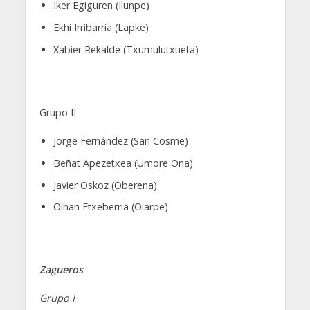
Iker Egiguren (Ilunpe)
Ekhi Irribarria (Lapke)
Xabier Rekalde (Txumulutxueta)
Grupo II
Jorge Fernández (San Cosme)
Beñat Apezetxea (Umore Ona)
Javier Oskoz (Oberena)
Oihan Etxeberria (Oiarpe)
Zagueros
Grupo I