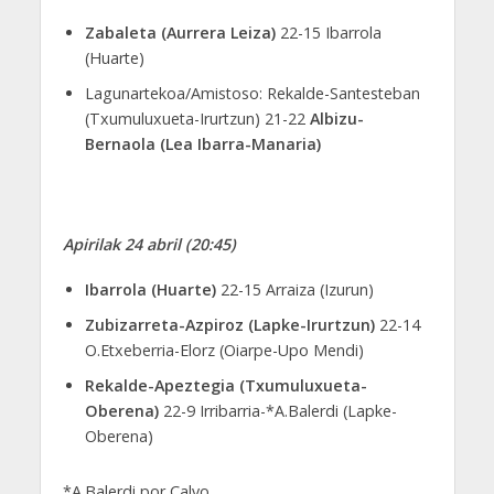
Zabaleta (Aurrera Leiza)
22-15 Ibarrola
(Huarte)
Lagunartekoa/Amistoso: Rekalde-Santesteban
(Txumuluxueta-Irurtzun) 21-22
Albizu-
Bernaola (Lea Ibarra-Manaria)
Apirilak 24 abril (20:45)
Ibarrola (Huarte)
22-15 Arraiza (Izurun)
Zubizarreta-Azpiroz (Lapke-Irurtzun)
22-14
O.Etxeberria-Elorz (Oiarpe-Upo Mendi)
Rekalde-Apeztegia (Txumuluxueta-
Oberena)
22-9 Irribarria-*A.Balerdi (Lapke-
Oberena)
*A.Balerdi por Calvo