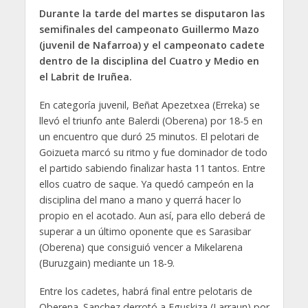
Durante la tarde del martes se disputaron las
semifinales del campeonato Guillermo Mazo
(juvenil de Nafarroa) y el campeonato cadete
dentro de la disciplina del Cuatro y Medio en
el Labrit de Iruñea.
En categoría juvenil, Beñat Apezetxea (Erreka) se
llevó el triunfo ante Balerdi (Oberena) por 18-5 en
un encuentro que duró 25 minutos. El pelotari de
Goizueta marcó su ritmo y fue dominador de todo
el partido sabiendo finalizar hasta 11 tantos. Entre
ellos cuatro de saque. Ya quedó campeón en la
disciplina del mano a mano y querrá hacer lo
propio en el acotado. Aun así, para ello deberá de
superar a un último oponente que es Sarasibar
(Oberena) que consiguió vencer a Mikelarena
(Buruzgain) mediante un 18-9.
Entre los cadetes, habrá final entre pelotaris de
Oberena. Sanchez derrotó a Eguskiza (Larraun) por