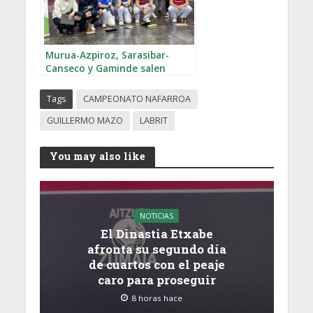
Murua-Azpiroz, Sarasibar-
Canseco y Gaminde salen
campeones del Bankoa Diario
Vasco
Tags
CAMPEONATO NAFARROA
GUILLERMO MAZO
LABRIT
You may also like
NOTICIAS
El Dinastia Etxabe
afronta su segundo día
de cuartos con el peaje
caro para proseguir
8 horas hace