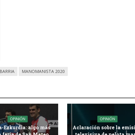
IBARRIA
MANOMANISTA 2020
OPINIÓN
OPINIÓN
a-Ezkurdia: algo más
Aclaración sobre la emis
a feria de San Mateo
televisiva de pelota ma