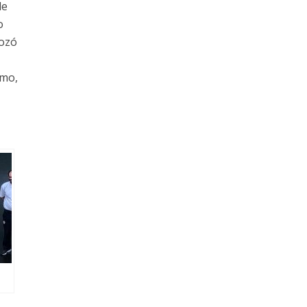
de
o
gozó
imo,