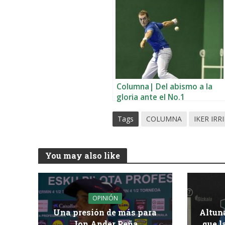
Columna| Del abismo a la
gloria ante el No.1
Tags
COLUMNA
IKER IRR
You may also like
OPINIÓN
Una presión de más para
Altun
Jon Ander Peña
que l