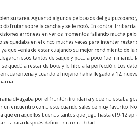
bien su tarea. Aguantó algunos pelotazos del guipuzcoano y
zo disfrutar sobre la cancha y se le notó. En contra, Irribarria
cisiones erróneas en varios momentos fallando mucha pelo
to se quedaba en el cinco muchas veces para intentar restar 
 ya que venía de estar cuajando su mejor rendimiento de la c
 Llegaron esos tantos de saque y poco a poco fue mimando l
 se quedó a restar de bote y lo hizo a la perfección. Los dato
en cuarentena y cuando el riojano había llegado a 12, nuev
barria.
 Arama divagaba por el frontón irundarra y que no estaba g
ar un encuentro como este cuando sales de muy favorito. No
ya que en aquellos buenos tantos que jugó hasta el 9-12 ap
otazos para después definir con comodidad.