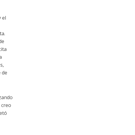
 el
ta.
de
ita
a
s,
e de
ozando
 creo
retó