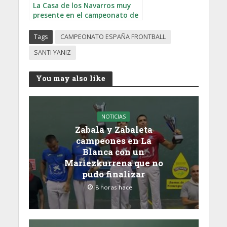
La Casa de los Navarros muy
presente en el campeonato de
España de Frontball
Tags
CAMPEONATO ESPAÑA FRONTBALL
SANTI YANIZ
You may also like
NOTICIAS
Zabala y Zabaleta
campeones en La
Blanca con un
Mariezkurrena que no
pudo finalizar
8 horas hace