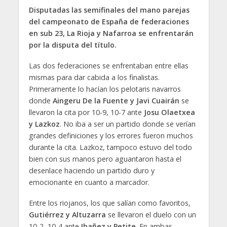
Disputadas las semifinales del mano parejas
del campeonato de España de federaciones
en sub 23, La Rioja y Nafarroa se enfrentarán
por la disputa del título.
Las dos federaciones se enfrentaban entre ellas
mismas para dar cabida a los finalistas.
Primeramente lo hacían los pelotaris navarros
donde
Aingeru De la Fuente y Javi Cuairán
se
llevaron la cita por 10-9, 10-7 ante
Josu Olaetxea
y Lazkoz
. No iba a ser un partido donde se verían
grandes definiciones y los errores fueron muchos
durante la cita. Lazkoz, tampoco estuvo del todo
bien con sus manos pero aguantaron hasta el
desenlace haciendo un partido duro y
emocionante en cuanto a marcador.
Entre los riojanos, los que salían como favoritos,
Gutiérrez y Altuzarra
se llevaron el duelo con un
10-2, 10-4 ante
Ibañez y Petite
. En ambas