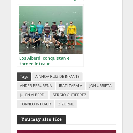
en un día de mucho calor
Los Alberdi conquistan el
torneo Intxaur
Tags
AINHOA RUIZ DE INFANTE
ANDER PERURENA
IRATI ZABALA
JON URBIETA
JULEN ALBERDI
SERGIO GUTIÉRREZ
TORNEO INTXAUR
ZIZURKIL
You may also like