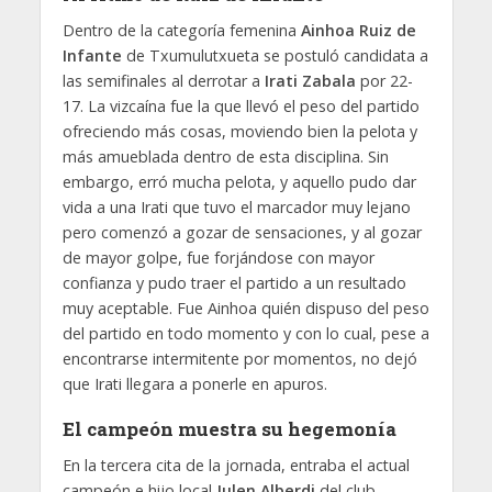
Dentro de la categoría femenina
Ainhoa Ruiz de
Infante
de Txumulutxueta se postuló candidata a
las semifinales al derrotar a
Irati Zabala
por 22-
17. La vizcaína fue la que llevó el peso del partido
ofreciendo más cosas, moviendo bien la pelota y
más amueblada dentro de esta disciplina. Sin
embargo, erró mucha pelota, y aquello pudo dar
vida a una Irati que tuvo el marcador muy lejano
pero comenzó a gozar de sensaciones, y al gozar
de mayor golpe, fue forjándose con mayor
confianza y pudo traer el partido a un resultado
muy aceptable. Fue Ainhoa quién dispuso del peso
del partido en todo momento y con lo cual, pese a
encontrarse intermitente por momentos, no dejó
que Irati llegara a ponerle en apuros.
El campeón muestra su hegemonía
En la tercera cita de la jornada, entraba el actual
campeón e hijo local
Julen Alberdi
del club