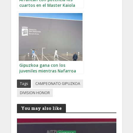
cuartos en el Master Kaiola
Gipuzkoa gana con los
juveniles mientras Nafarroa
vence con los seniors en el
GRABNI
Tags
CAMPEONATO GIPUZKOA
DIVISION HONOR
You may also like