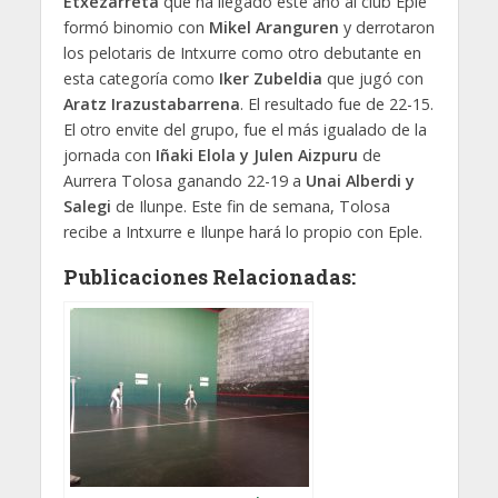
Etxezarreta
que ha llegado este año al club Eple
formó binomio con
Mikel Aranguren
y derrotaron
los pelotaris de Intxurre como otro debutante en
esta categoría como
Iker Zubeldia
que jugó con
Aratz Irazustabarrena
. El resultado fue de 22-15.
El otro envite del grupo, fue el más igualado de la
jornada con
Iñaki Elola y Julen Aizpuru
de
Aurrera Tolosa ganando 22-19 a
Unai Alberdi y
Salegi
de Ilunpe. Este fin de semana, Tolosa
recibe a Intxurre e Ilunpe hará lo propio con Eple.
Publicaciones Relacionadas: