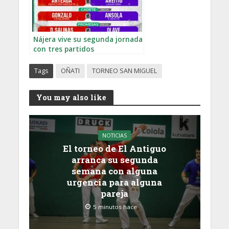
Nájera vive su segunda jornada
con tres partidos
Tags
OÑATI
TORNEO SAN MIGUEL
You may also like
NOTICIAS
El torneo de El Antiguo
arranca su segunda
semana con alguna
urgencia para alguna
pareja
5 minutos hace