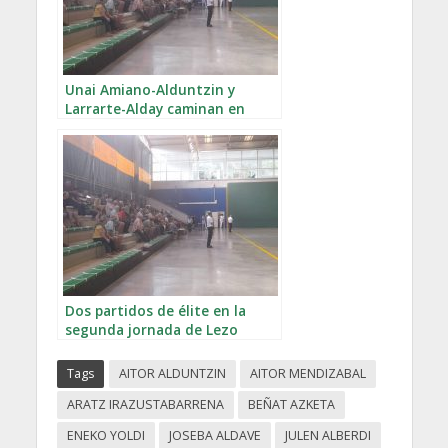
Unai Amiano-Alduntzin y
Larrarte-Alday caminan en
Lezo
Dos partidos de élite en la
segunda jornada de Lezo
Tags
AITOR ALDUNTZIN
AITOR MENDIZABAL
ARATZ IRAZUSTABARRENA
BEÑAT AZKETA
ENEKO YOLDI
JOSEBA ALDAVE
JULEN ALBERDI