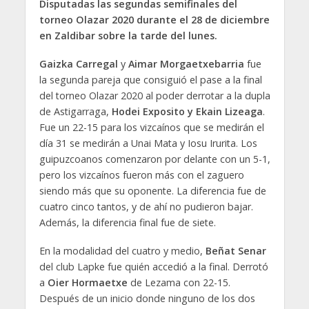
Disputadas las segundas semifinales del
torneo Olazar 2020 durante el 28 de diciembre
en Zaldibar sobre la tarde del lunes.
Gaizka Carregal
y
Aimar Morgaetxebarria
fue
la segunda pareja que consiguió el pase a la final
del torneo Olazar 2020 al poder derrotar a la dupla
de Astigarraga,
Hodei Exposito y Ekain Lizeaga
.
Fue un 22-15 para los vizcaínos que se medirán el
día 31 se medirán a Unai Mata y Iosu Irurita. Los
guipuzcoanos comenzaron por delante con un 5-1,
pero los vizcaínos fueron más con el zaguero
siendo más que su oponente. La diferencia fue de
cuatro cinco tantos, y de ahí no pudieron bajar.
Además, la diferencia final fue de siete.
En la modalidad del cuatro y medio,
Beñat Senar
del club Lapke fue quién accedió a la final. Derrotó
a
Oier Hormaetxe
de Lezama con 22-15.
Después de un inicio donde ninguno de los dos