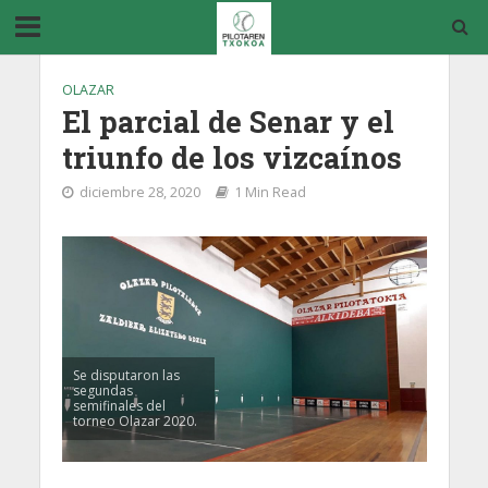
OLAZAR
El parcial de Senar y el
triunfo de los vizcaínos
diciembre 28, 2020
1 Min Read
Se disputaron las
segundas
semifinales del
torneo Olazar 2020.