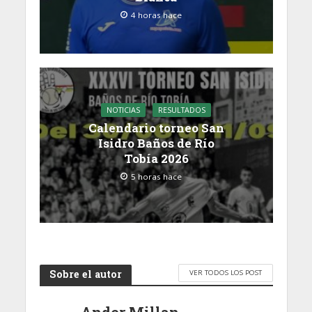
4 horas hace
NOTICIAS
RESULTADOS
Calendario torneo San
Isidro Baños de Río
Tobía 2026
5 horas hace
Sobre el autor
VER TODOS LOS POST
Ander Millan