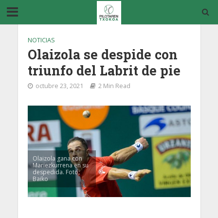
NOTICIAS
Olaizola se despide con
triunfo del Labrit de pie
octubre 23, 2021
2 Min Read
Olaizola gana con
Mariezkurrena en su
despedida. Foto:
Baiko