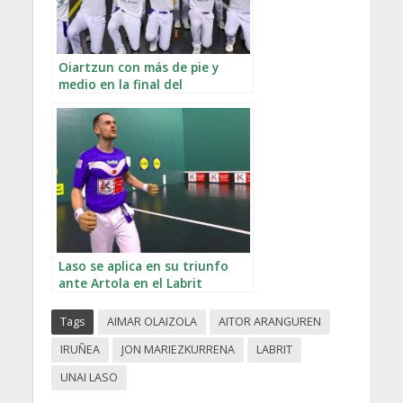
Oiartzun con más de pie y
medio en la final del
Interpueblos tras su visita a
Zestoa
Laso se aplica en su triunfo
ante Artola en el Labrit
Tags
AIMAR OLAIZOLA
AITOR ARANGUREN
IRUÑEA
JON MARIEZKURRENA
LABRIT
UNAI LASO