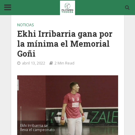
NOTICIAS
Ekhi Irribarria gana por
la mínima el Memorial
Goñi
abril 13, 2022
2 Min Read
Ekhi Irribarria se
lleva el campeonato