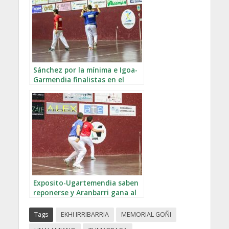
Sánchez por la mínima e Igoa-
Garmendia finalistas en el
memorial Goñi
Exposito-Ugartemendia saben
reponerse y Aranbarri gana al
límite en el Memorial Goñi
Tags
EKHI IRRIBARRIA
MEMORIAL GOÑI