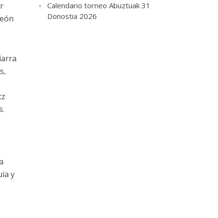
Calendario torneo Abuztuak 31
r
Donostia 2026
peón
iarra
s,
tz
s.
a
ía y