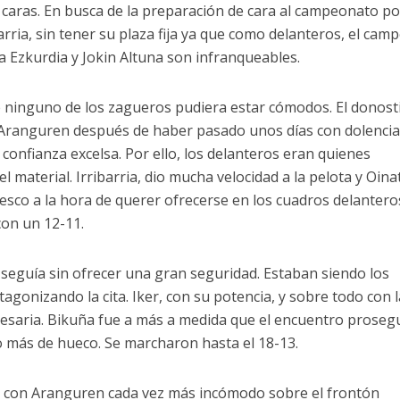
as caras. En busca de la preparación de cara al campeonato po
arria, sin tener su plaza fija ya que como delanteros, el cam
 Ezkurdia y Jokin Altuna son infranqueables.
 ninguno de los zagueros pudiera estar cómodos. El donost
Aranguren después de haber pasado unos días con dolencia
confianza excelsa. Por ello, los delanteros eran quienes
 material. Irribarria, dio mucha velocidad a la pelota y Oina
sco a la hora de querer ofrecerse en los cuadros delantero
con un 12-11.
seguía sin ofrecer una gran seguridad. Estaban siendo los
agonizando la cita. Iker, con su potencia, y sobre todo con l
esaria. Bikuña fue a más a medida que el encuentro prosegu
o más de hueco. Se marcharon hasta el 18-13.
 y con Aranguren cada vez más incómodo sobre el frontón