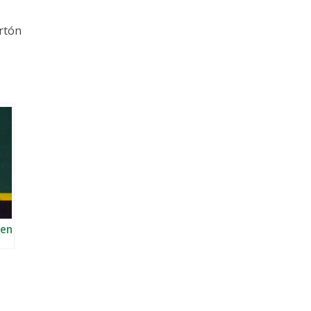
artón
 en