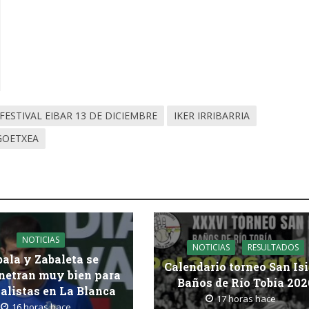
FESTIVAL EIBAR 13 DE DICIEMBRE
IKER IRRIBARRIA
GOETXEA
NOTICIAS
NOTICIAS
RESULTADOS
bala y Zabaleta se
Calendario torneo San Is
etran muy bien para
Baños de Río Tobía 202
nalistas en La Blanca
17 horas hace
16 horas hace