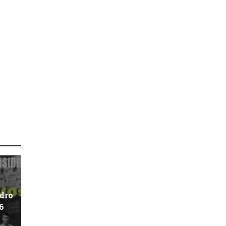
idro
6