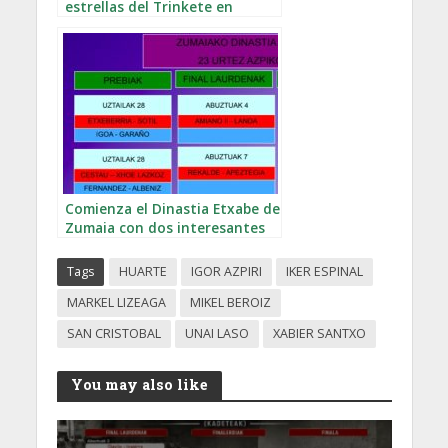
estrellas del Trinkete en
Huarte
Comienza el Dinastia Etxabe de
Zumaia con dos interesantes
previas
Tags
HUARTE
IGOR AZPIRI
IKER ESPINAL
MARKEL LIZEAGA
MIKEL BEROIZ
SAN CRISTOBAL
UNAI LASO
XABIER SANTXO
You may also like