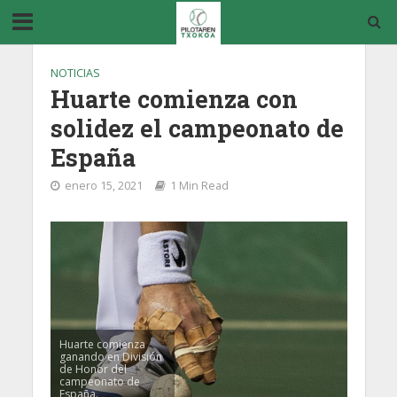
NOTICIAS
Huarte comienza con
solidez el campeonato de
España
enero 15, 2021
1 Min Read
Huarte comienza
ganando en División
de Honor del
campeonato de
España.