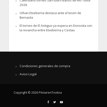
Calendario torneo San Isidro Baños de Río Tobía
2026
Oihan Etxeberria destaca ante el tesón de
Bernaola
El torneo de El Antiguo ya espera en Donostia con
la revancha entre Etxeberria y Cestau
Condiciones generales de compra
Aviso Legal
Copyright © 2026 PilotarenTxokoa