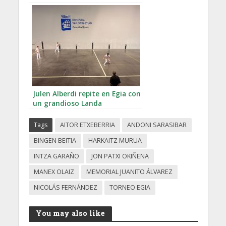
edición en el Antiguo
Julen Alberdi repite en Egia con
un grandioso Landa
Tags
AITOR ETXEBERRIA
ANDONI SARASIBAR
BINGEN BEITIA
HARKAITZ MURUA
INTZA GARAÑO
JON PATXI OKIÑENA
MANEX OLAIZ
MEMORIAL JUANITO ÁLVAREZ
NICOLÁS FERNÁNDEZ
TORNEO EGIA
You may also like