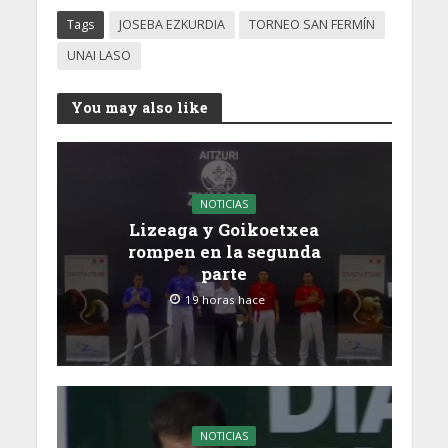
Fermín
Tags
JOSEBA EZKURDIA
TORNEO SAN FERMÍN
UNAI LASO
You may also like
NOTICIAS
Lizeaga y Goikoetxea
rompen en la segunda
parte
19 horas hace
NOTICIAS