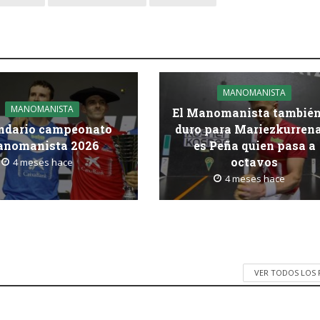
MANOMANISTA
MANOMANISTA
El Manomanista también
ndario campeonato
duro para Mariezkurren
nomanista 2026
es Peña quien pasa a
octavos
4 meses hace
4 meses hace
VER TODOS LOS