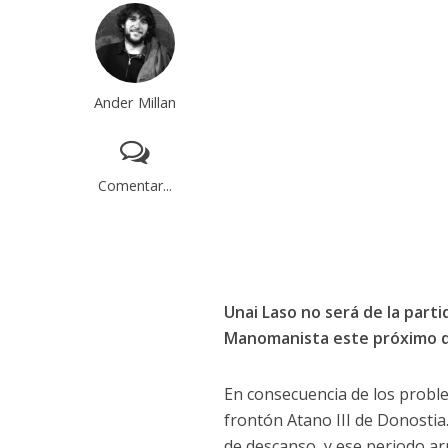
Ander Millan
Comentar...
Unai Laso no será de la part
Manomanista este próximo do
En consecuencia de los proble
frontón Atano III de Donosti
de descanso, y ese periodo ar