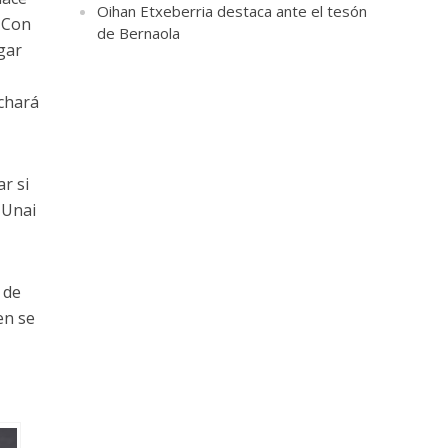
Oihan Etxeberria destaca ante el tesón
. Con
de Bernaola
gar
uchará
r si
, Unai
 de
en se