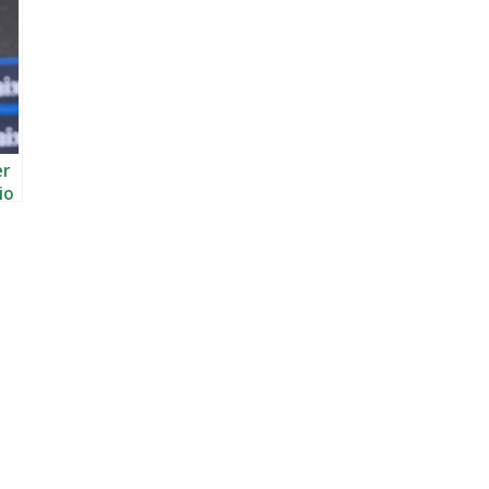
er
io