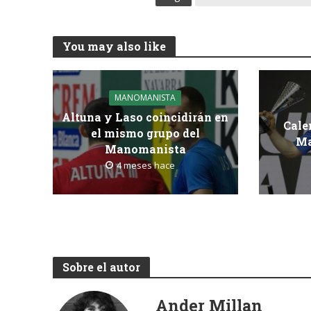
You may also like
MANOMANISTA
Altuna y Laso coincidirán en
Cale
el mismo grupo del
Ma
Manomanista
4 meses hace
Sobre el autor
Ander Millan