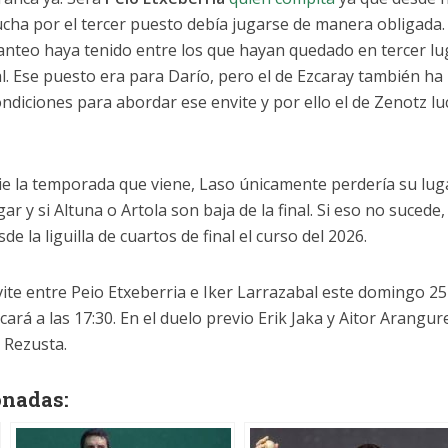
lucha por el tercer puesto debía jugarse de manera obligada
 tanteo haya tenido entre los que hayan quedado en tercer lu
inal. Ese puesto era para Darío, pero el de Ezcaray también ha
diciones para abordar ese envite y por ello el de Zenotz l
ie la temporada que viene, Laso únicamente perdería su luga
ar y si Altuna o Artola son baja de la final. Si eso no sucede
 la liguilla de cuartos de final el curso del 2026.
ite entre Peio Etxeberria e Iker Larrazabal este domingo 25
ará a las 17:30. En el duelo previo Erik Jaka y Aitor Arangur
t Rezusta.
onadas: