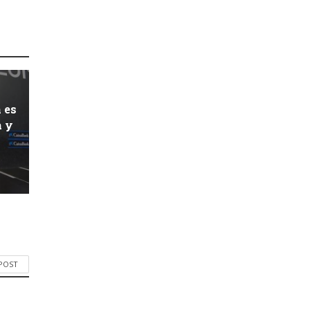
 es
a y
 POST