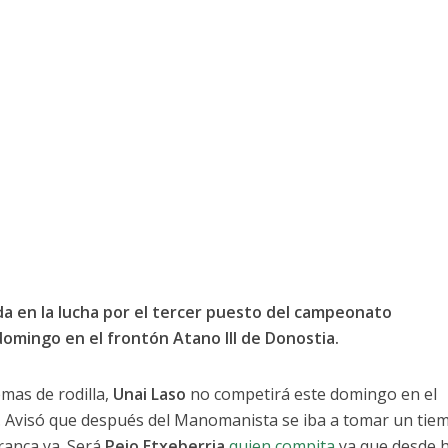
ida en la lucha por el tercer puesto del campeonato
mingo en el frontón Atano III de Donostia.
mas de rodilla,
Unai Laso
no competirá este domingo en el
a. Avisó que después del Manomanista se iba a tomar un tie
ranca ya. Será
Peio Etxeberria
quien compita
ya que desde 