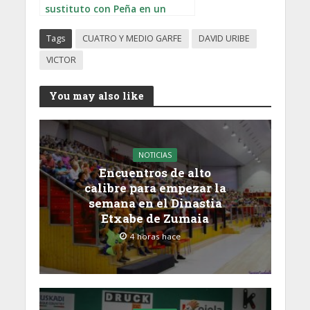
sustituto con Peña en un
partido decisivo
Tags
CUATRO Y MEDIO GARFE
DAVID URIBE
VICTOR
You may also like
NOTICIAS
Encuentros de alto
calibre para empezar la
semana en el Dinastia
Etxabe de Zumaia
4 horas hace