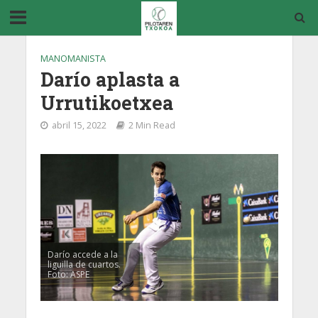
MANOMANISTA
Darío aplasta a
Urrutikoetxea
abril 15, 2022
2 Min Read
Darío accede a la
liguilla de cuartos.
Foto: ASPE