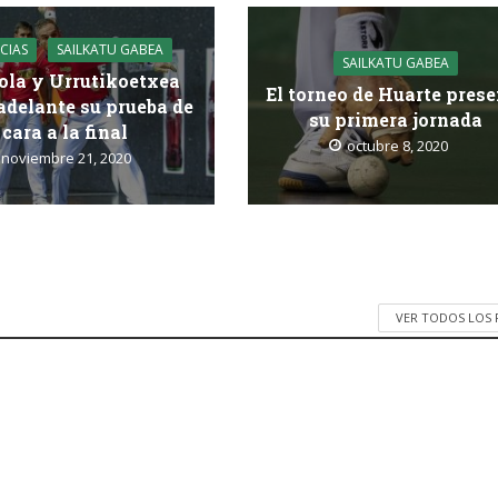
CIAS
SAILKATU GABEA
SAILKATU GABEA
ola y Urrutikoetxea
El torneo de Huarte pres
adelante su prueba de
su primera jornada
cara a la final
octubre 8, 2020
noviembre 21, 2020
VER TODOS LOS