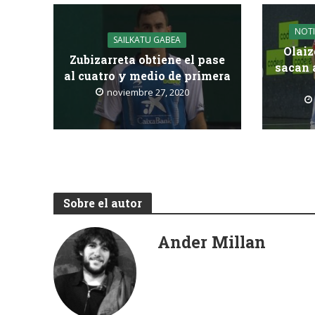
NOTI
SAILKATU GABEA
Olaiz
Zubizarreta obtiene el pase
sacan 
al cuatro y medio de primera
noviembre 27, 2020
Sobre el autor
Ander Millan