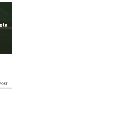
enta
 POST