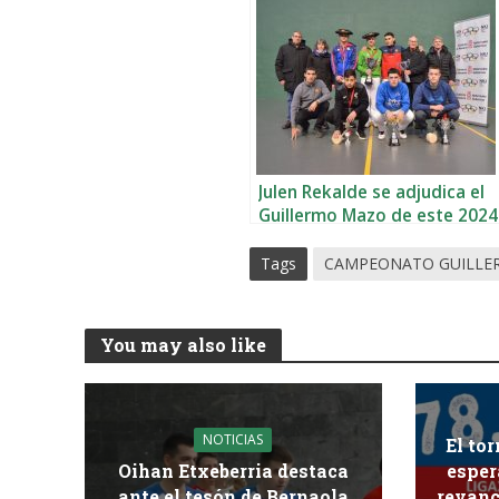
Julen Rekalde se adjudica el
Guillermo Mazo de este 2024
Tags
CAMPEONATO GUILLE
You may also like
NOTICIAS
El to
Oihan Etxeberria destaca
esper
ante el tesón de Bernaola
revanc