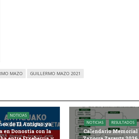
RMO MAZO
GUILLERMO MAZO 2021
NOTICIAS
NOTICIAS
RESULTADOS
rneo de El Antiguo ya
a en Donostia con la
Calendario Memorial
ha entre Etxeberria y
Zaporra Zarautz 2026