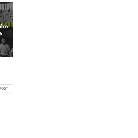
idro
6
 POST