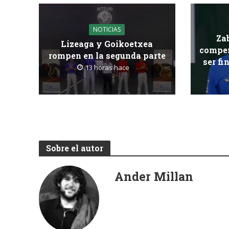
NOTICIAS
Za
Lizeaga y Goikoetxea
compen
rompen en la segunda parte
ser fi
13 horas hace
Sobre el autor
Ander Millan