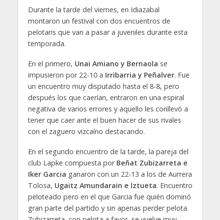
Durante la tarde del viernes, en Idiazabal
montaron un festival con dos encuentros de
pelotaris que van a pasar a juveniles durante esta
temporada.
En el primero,
Unai Amiano y Bernaola
se
impusieron por 22-10 a
Irribarria y Peñalver
. Fue
un encuentro muy disputado hasta el 8-8, pero
después los que caerían, entraron en una espiral
negativa de varios errores y aquello les conllevó a
tener que caer ante el buen hacer de sus rivales
con el zaguero vizcaíno destacando.
En el segundo encuentro de la tarde, la pareja del
club Lapke compuesta por
Beñat Zubizarreta e
Iker Garcia
ganaron con un 22-13 a los de Aurrera
Tolosa,
Ugaitz Amundarain e Iztueta
. Encuentro
peloteado pero en el que Garcia fue quién dominó
gran parte del partido y sin apenas perder pelota.
Zubizarreta, con pelota a favor, se vuelve muy