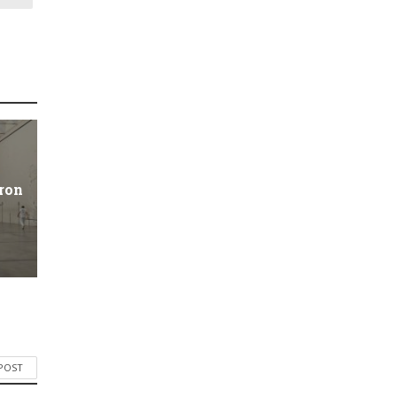
ron
 POST