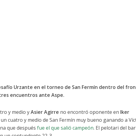
Desafío Urzante en el torneo de San Fermín dentro del fro
s tres encuentros ante Aspe.
atro y medio y
Asier Agirre
no encontró oponente en
Iker
 un cuatro y medio de San Fermín muy bueno ganando a Víc
una que después
fue el que salió campeón
. El pelotari del ba
con un contundente 22-3.