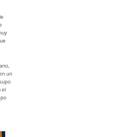
de
e
 muy
fue
mano,
 en un
 supo
 el
upo