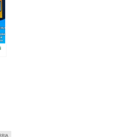
i
a
RRIA