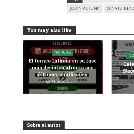
JOKIN ALTUNA
OINATZ BEN
You may also like
NOTICIAS
NO
El torneo Intxaur en su fase
Cale
más decisiva afronta sus
Nagu
últimas semifinales
7 horas hace
Sobre el autor