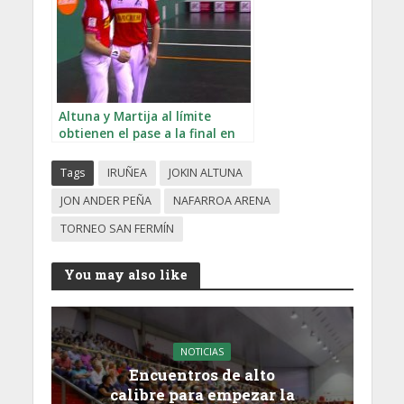
Altuna y Martija al límite
obtienen el pase a la final en
San Fermín
Tags
IRUÑEA
JOKIN ALTUNA
JON ANDER PEÑA
NAFARROA ARENA
TORNEO SAN FERMÍN
You may also like
NOTICIAS
Encuentros de alto
calibre para empezar la