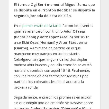
El torneo Ogi Berri memorial Miguel Soroa que
se disputa en el frontón Beotibar se disputó la
segunda jornada de esta edición.
En el
primer envite de la tarde
fueron los juveniles
quienes arrancaron con triunfo
Adur Otaegi
(Behar Zana) y Aetz Lopez (Ataun)
por 18-16
ante
Ekhi Oses (Hernani) y Aitor Etxeberria
(Oiarpe)
. 49 minutos de partido en el que
marcharon muy parejos en todo instante.
Cabalgaron sin que ninguna de las dos duplas
pudiera abrir huecos y aquella emoción se avistó
hasta el desenlace con aquel 16-16. Finalmente,
con una racha de dos tantos consecutivos por
parte de los colorados les dio el acceso a la
próxima ronda.
Seguidamente, entraron los promesas en acción
sin que ningún tipo de emoción se avistase sobre
la cancha.
Andoni Sarasibar (Oberena) e Iñigo