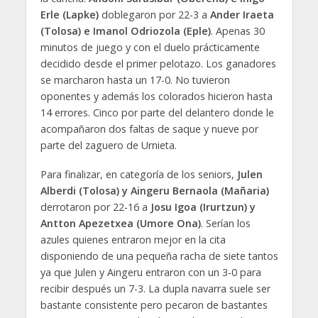
Erle (Lapke)
doblegaron por 22-3 a
Ander Iraeta
(Tolosa) e Imanol Odriozola (Eple)
. Apenas 30
minutos de juego y con el duelo prácticamente
decidido desde el primer pelotazo. Los ganadores
se marcharon hasta un 17-0. No tuvieron
oponentes y además los colorados hicieron hasta
14 errores. Cinco por parte del delantero donde le
acompañaron dos faltas de saque y nueve por
parte del zaguero de Urnieta.
Para finalizar, en categoría de los seniors,
Julen
Alberdi (Tolosa) y Aingeru Bernaola (Mañaria)
derrotaron por 22-16 a
Josu Igoa (Irurtzun) y
Antton Apezetxea (Umore Ona)
. Serían los
azules quienes entraron mejor en la cita
disponiendo de una pequeña racha de siete tantos
ya que Julen y Aingeru entraron con un 3-0 para
recibir después un 7-3. La dupla navarra suele ser
bastante consistente pero pecaron de bastantes