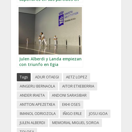
el Intxaur
Julen Alberdi y Landa empiezan
con triunfo en Egia
Tags
ADUR OTAEGI
AETZ LOPEZ
AINGERU BERNAOLA
AITOR ETXEBERRIA
ANDER IRAETA
ANDONI SARASIBAR
ANTTON APEZETXEA
EKHI OSES
IMANOL ODRIOZOLA
IÑIGO ERLE
JOSU IGOA
JULEN ALBERDI
MEMORIAL MIGUEL SOROA
TOLOSA