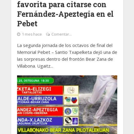
favorita para citarse con
Fernández-Apeztegia en el
Pebet
1 mes hace
Comentar...
La segunda jornada de los octavos de final del
Memorial Pebet – Santio Txapelketa dejó una de
las sorpresas dentro del frontón Bear Zana de
Villabona. Ugaitz...