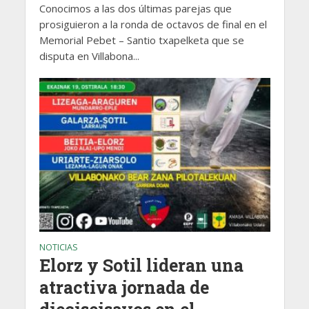
Conocimos a las dos últimas parejas que
prosiguieron a la ronda de octavos de final en el
Memorial Pebet – Santio txapelketa que se
disputa en Villabona...
NOTICIAS
Elorz y Sotil lideran una
atractiva jornada de