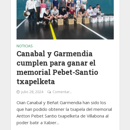
NOTICIAS
Canabal y Garmendia
cumplen para ganar el
memorial Pebet-Santio
txapelketa
julio 28, 2024
Comentar...
Oian Canabal y Beñat Garmendia han sido los
que han podido obtener la txapela del memorial
Antton Pebet Santio txapelketa de Villabona al
poder batir a Xabier...