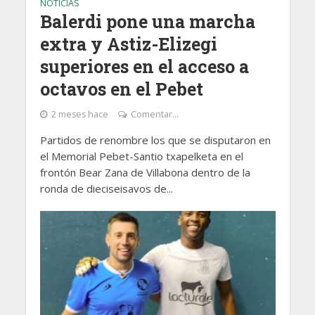
NOTICIAS
Balerdi pone una marcha
extra y Astiz-Elizegi
superiores en el acceso a
octavos en el Pebet
2 meses hace
Comentar...
Partidos de renombre los que se disputaron en
el Memorial Pebet-Santio txapelketa en el
frontón Bear Zana de Villabona dentro de la
ronda de dieciseisavos de...