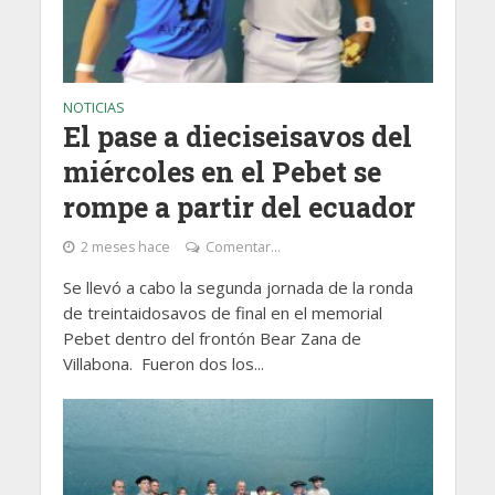
NOTICIAS
El pase a dieciseisavos del
miércoles en el Pebet se
rompe a partir del ecuador
2 meses hace
Comentar...
Se llevó a cabo la segunda jornada de la ronda
de treintaidosavos de final en el memorial
Pebet dentro del frontón Bear Zana de
Villabona. Fueron dos los...