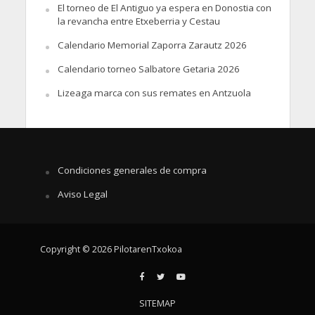
El torneo de El Antiguo ya espera en Donostia con
la revancha entre Etxeberria y Cestau
Calendario Memorial Zaporra Zarautz 2026
Calendario torneo Salbatore Getaria 2026
Lizeaga marca con sus remates en Antzuola
Condiciones generales de compra
Aviso Legal
Copyright © 2026 PilotarenTxokoa
SITEMAP